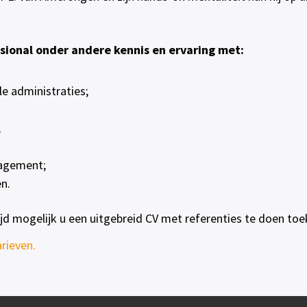
ssional onder andere kennis en ervaring met:
le administraties;
;
nagement;
n.
ijd mogelijk u een uitgebreid CV met referenties te doen toe
arieven
.