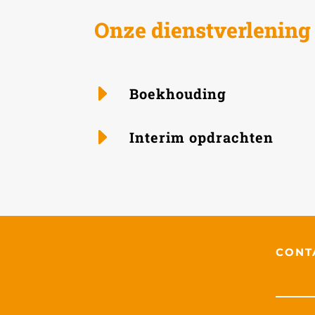
Onze dienstverlening
Boek­houding
Interim opdrachten
CONT