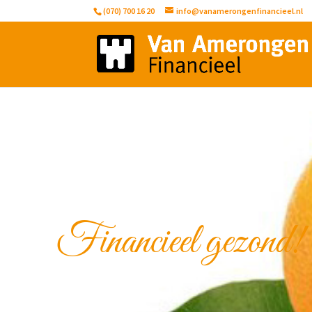
(070) 700 16 20
info@vanamerongenfinancieel.nl
Financieel gezond!