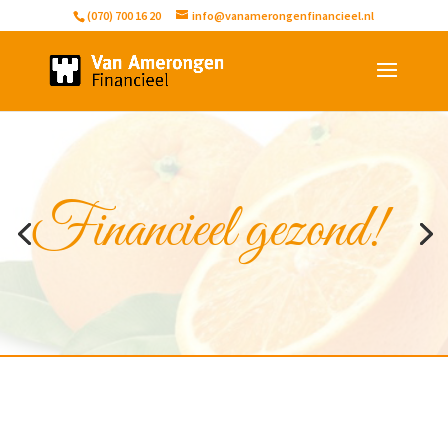
(070) 700 16 20
info@vanamerongenfinancieel.nl
Financieel gezond!