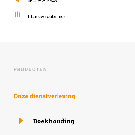
06 – 2529 6548

Plan uw route hier
PRODUCTEN
Onze dienstverlening
Boek­houding